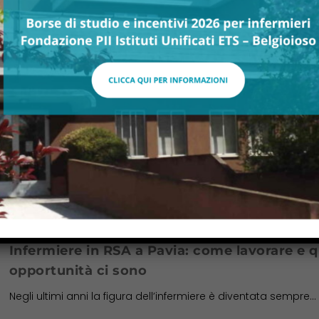
BY
ADMIN
GIU 25, 2026
OSS in RSA a Pavia: come lavorare e quali
opportunità ci sono
Negli ultimi anni la figura dell’Operatore Socio Sanitario è...
LEGGI TUTTO
BY
ADMIN
MAG 19, 2026
Infermiere in RSA a Pavia: come lavorare e q
opportunità ci sono
Negli ultimi anni la figura dell’infermiere è diventata sempre...