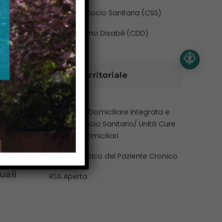
Comunità Socio Sanitaria (CSS)
Centro Diurno Disabili (CDD)
Area Territoriale
Assistenza Domiciliare Integrata e
Voucher Socio Sanitario/ Unità Cure
Palliative Domiciliari
Presa in Carico del Paziente Cronico
uali
RSA Aperta