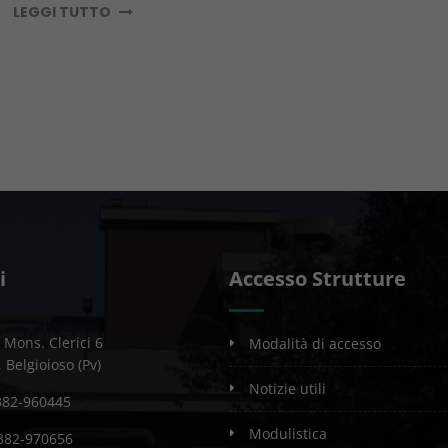
LEGGI TUTTO
i
Accesso Strutture
 Mons. Clerici 6
modalità di accesso
 Belgioioso (Pv)
notizie utili
382-960445
modulistica
0382-970656