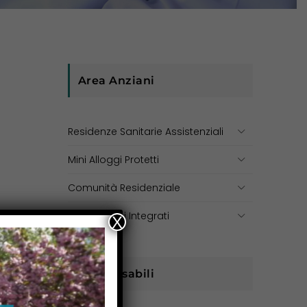
Area Anziani
Residenze Sanitarie Assistenziali
Mini Alloggi Protetti
Comunità Residenziale
Centri Diurni Integrati
X
Area Disabili