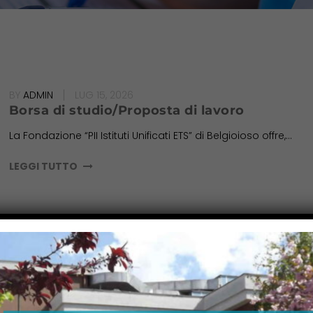
BY
ADMIN
LUG 15, 2026
Borsa di studio/Proposta di lavoro
La Fondazione “PII Istituti Unificati ETS” di Belgioioso offre,...
LEGGI TUTTO