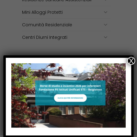
Mini Alloggi Protetti
Comunità Residenziale
Centri Diurni Integrati
X
Area Disabili
Comunità Socio Sanitaria (CSS)
Centro Diurno Disabili (CDD)
Area Territoriale